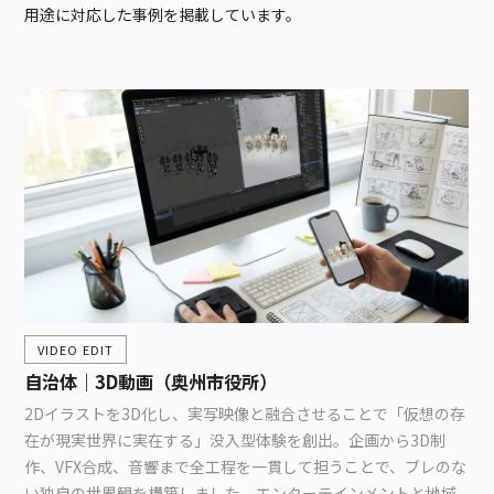
用途に対応した事例を掲載しています。
VIDEO EDIT
自治体｜3D動画（奥州市役所）
2Dイラストを3D化し、実写映像と融合させることで「仮想の存
在が現実世界に実在する」没入型体験を創出。企画から3D制
作、VFX合成、音響まで全工程を一貫して担うことで、ブレのな
い独自の世界観を構築しました。エンターテインメントと地域