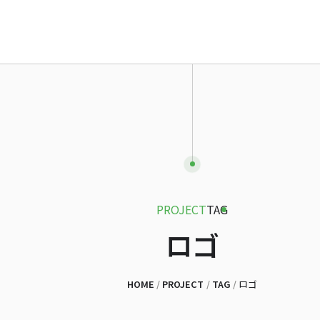
HOME
ABOUT
SERVICE
PROJECT
FAQ
APPS
NEWS
PROJECT
TAG
CONTACT
ロゴ
HOME
PROJECT
TAG
ロゴ