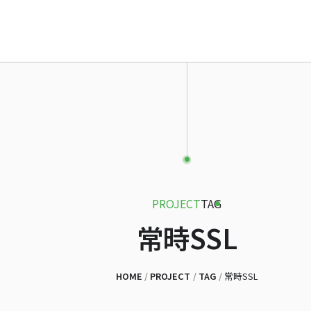
HOME
ABOUT
SERVICE
PROJECT
FAQ
APPS
NEWS
PROJECT
TAG
CONTACT
常時SSL
HOME
PROJECT
TAG
常時SSL